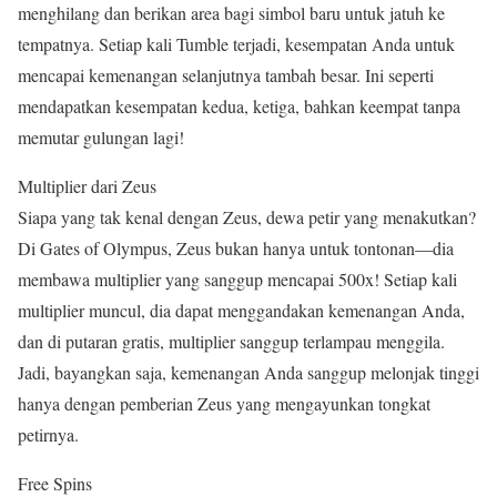
menghilang dan berikan area bagi simbol baru untuk jatuh ke
tempatnya. Setiap kali Tumble terjadi, kesempatan Anda untuk
mencapai kemenangan selanjutnya tambah besar. Ini seperti
mendapatkan kesempatan kedua, ketiga, bahkan keempat tanpa
memutar gulungan lagi!
Multiplier dari Zeus
Siapa yang tak kenal dengan Zeus, dewa petir yang menakutkan?
Di Gates of Olympus, Zeus bukan hanya untuk tontonan—dia
membawa multiplier yang sanggup mencapai 500x! Setiap kali
multiplier muncul, dia dapat menggandakan kemenangan Anda,
dan di putaran gratis, multiplier sanggup terlampau menggila.
Jadi, bayangkan saja, kemenangan Anda sanggup melonjak tinggi
hanya dengan pemberian Zeus yang mengayunkan tongkat
petirnya.
Free Spins