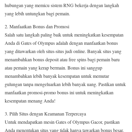
hubungan yang memicu sistem RNG bekerja dengan langkah
yang lebih untungkan bagi pemain.
2. Manfaatkan Bonus dan Promosi
Salah satu langkah paling baik untuk meningkatkan kesempatan
Anda di Gates of Olympus adalah dengan manfaatkan bonus
yang ditawarkan oleh situs-situs judi online. Banyak situs yang
menambahkan bonus deposit atau free spins bagi pemain baru
atau pemain yang kerap bermain. Bonus ini sanggup
menambahkan lebih banyak kesempatan untuk memutar
gulungan tanpa mengeluarkan lebih banyak uang. Pastikan untuk
manfaatkan promosi-promo bonus ini untuk meningkatkan
kesempatan menang Anda!
3. Pilih Situs dengan Keamanan Terpercaya
Untuk mendapatkan mesin Gates of Olympus Gacor, pastikan
Anda menentukan situs yang tidak hanya tawarkan bonus besar,