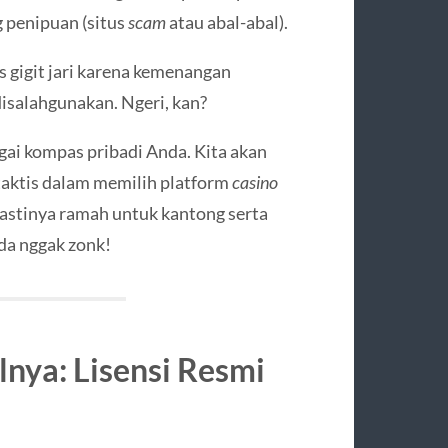
g penipuan (situs
scam
atau abal-abal).
 gigit jari karena kemenangan
disalahgunakan. Ngeri, kan?
agai kompas pribadi Anda. Kita akan
aktis dalam memilih platform
casino
astinya ramah untuk kantong serta
nda nggak zonk!
lnya: Lisensi Resmi