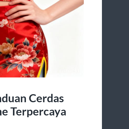
nduan Cerdas
ne Terpercaya