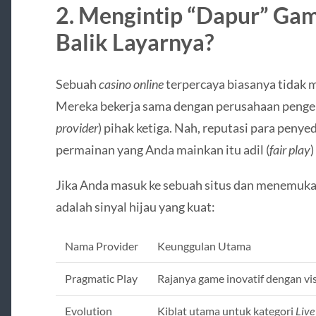
2. Mengintip “Dapur” Gam
Balik Layarnya?
Sebuah
casino online
terpercaya biasanya tidak 
Mereka bekerja sama dengan perusahaan penge
provider
) pihak ketiga. Nah, reputasi para peny
permainan yang Anda mainkan itu adil (
fair play
)
Jika Anda masuk ke sebuah situs dan menemukan
adalah sinyal hijau yang kuat:
Nama Provider
Keunggulan Utama
Pragmatic Play
Rajanya game inovatif dengan vis
Evolution
Kiblat utama untuk kategori
Live