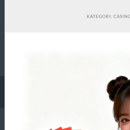
KATEGORI:
CASIN