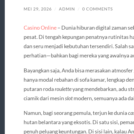
MEI 29, 2026
/
ADMIN
/
0 COMMENTS
Casino Online
– Dunia hiburan digital zaman 
pesat. Di tengah kepungan penatnya rutinitas ha
dan seru menjadi kebutuhan tersendiri. Salah s
perhatian—bahkan bagi mereka yang awalnya
Bayangkan saja, Anda bisa merasakan atmosfer 
hanya modal rebahan di sofa kamar, lengkap den
putaran roda
roulette
yang mendebarkan, adu str
ciamik dari mesin
slot
modern, semuanya ada da
Namun, bagi seorang pemula, terjun ke dunia
ca
hutan belantara yang eksotis. Di satu sisi, p
penuh peluang keuntungan. Di sisi lain, kalau 