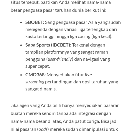
situs tersebut, pastikan Anda melihat nama-nama
besar penguasa pasar taruhan dunia berikut ini:
SBOBET:
Sang penguasa pasar Asia yang sudah
melegenda dengan variasi liga terlengkap dari
kasta tertinggi hingga liga cacing (liga kecil).
Saba Sports (IBCBET):
Terkenal dengan
tampilan platformnya yang sangat ramah
pengguna (
user-friendly
) dan navigasi yang
super cepat.
CMD368:
Menyediakan fitur
live
streaming
pertandingan dan opsi taruhan yang
sangat dinamis.
Jika agen yang Anda pilih hanya menyediakan pasaran
buatan mereka sendiri tanpa ada integrasi dengan
nama-nama besar di atas, Anda patut curiga. Bisa jadi
nilai pasaran (
odds
) mereka sudah dimanipulasi untuk