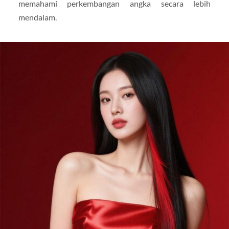
memahami perkembangan angka secara lebih
mendalam.