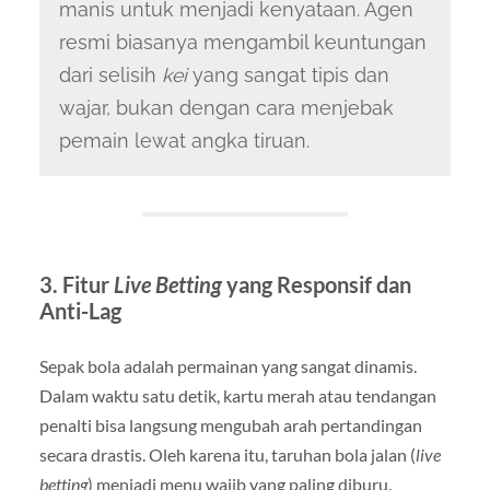
manis untuk menjadi kenyataan. Agen
resmi biasanya mengambil keuntungan
dari selisih
kei
yang sangat tipis dan
wajar, bukan dengan cara menjebak
pemain lewat angka tiruan.
3. Fitur
Live Betting
yang Responsif dan
Anti-Lag
Sepak bola adalah permainan yang sangat dinamis.
Dalam waktu satu detik, kartu merah atau tendangan
penalti bisa langsung mengubah arah pertandingan
secara drastis. Oleh karena itu, taruhan bola jalan (
live
betting
) menjadi menu wajib yang paling diburu.