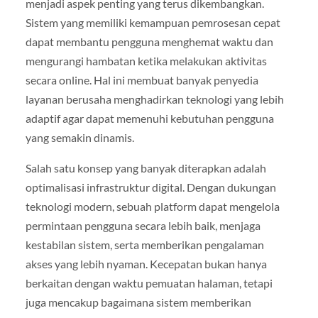
menjadi aspek penting yang terus dikembangkan.
Sistem yang memiliki kemampuan pemrosesan cepat
dapat membantu pengguna menghemat waktu dan
mengurangi hambatan ketika melakukan aktivitas
secara online. Hal ini membuat banyak penyedia
layanan berusaha menghadirkan teknologi yang lebih
adaptif agar dapat memenuhi kebutuhan pengguna
yang semakin dinamis.
Salah satu konsep yang banyak diterapkan adalah
optimalisasi infrastruktur digital. Dengan dukungan
teknologi modern, sebuah platform dapat mengelola
permintaan pengguna secara lebih baik, menjaga
kestabilan sistem, serta memberikan pengalaman
akses yang lebih nyaman. Kecepatan bukan hanya
berkaitan dengan waktu pemuatan halaman, tetapi
juga mencakup bagaimana sistem memberikan