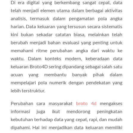
Di era digital yang berkembang sangat cepat, data
telah menjadi elemen utama dalam berbagai aktivitas
analisis, termasuk dalam pengamatan pola angka
harian. Data keluaran yang tersusun secara sistematis
kini bukan sekadar catatan biasa, melainkan telah
berubah menjadi bahan evaluasi yang penting untuk
memahami ritme perubahan angka dari waktu ke
waktu. Dalam konteks modern, keberadaan data
keluaran Broto4D sering dipandang sebagai salah satu
acuan yang membantu banyak pihak dalam
mempelajari pola numerik dengan pendekatan yang
lebih terstruktur.
Perubahan cara masyarakat
broto 4d
mengakses
informasi juga ikut mendorong peningkatan
kebutuhan terhadap data yang cepat, rapi, dan mudah
dipahami. Hal ini menjadikan data keluaran memiliki