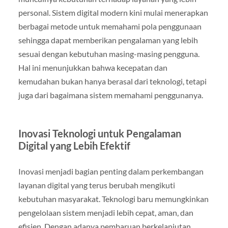
personal. Sistem digital modern kini mulai menerapkan
berbagai metode untuk memahami pola penggunaan
sehingga dapat memberikan pengalaman yang lebih
sesuai dengan kebutuhan masing-masing pengguna.
Hal ini menunjukkan bahwa kecepatan dan
kemudahan bukan hanya berasal dari teknologi, tetapi
juga dari bagaimana sistem memahami penggunanya.
Inovasi Teknologi untuk Pengalaman
Digital yang Lebih Efektif
Inovasi menjadi bagian penting dalam perkembangan
layanan digital yang terus berubah mengikuti
kebutuhan masyarakat. Teknologi baru memungkinkan
pengelolaan sistem menjadi lebih cepat, aman, dan
efisien. Dengan adanya pembaruan berkelanjutan,