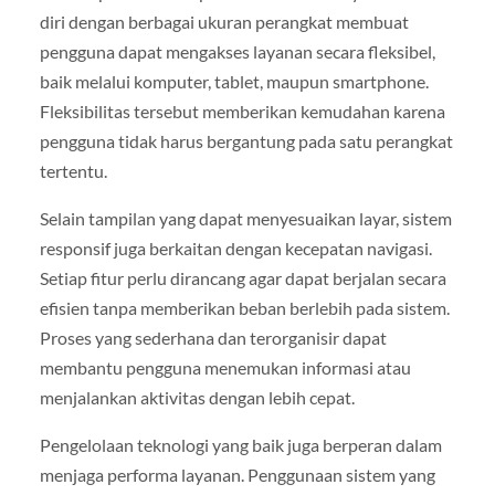
diri dengan berbagai ukuran perangkat membuat
pengguna dapat mengakses layanan secara fleksibel,
baik melalui komputer, tablet, maupun smartphone.
Fleksibilitas tersebut memberikan kemudahan karena
pengguna tidak harus bergantung pada satu perangkat
tertentu.
Selain tampilan yang dapat menyesuaikan layar, sistem
responsif juga berkaitan dengan kecepatan navigasi.
Setiap fitur perlu dirancang agar dapat berjalan secara
efisien tanpa memberikan beban berlebih pada sistem.
Proses yang sederhana dan terorganisir dapat
membantu pengguna menemukan informasi atau
menjalankan aktivitas dengan lebih cepat.
Pengelolaan teknologi yang baik juga berperan dalam
menjaga performa layanan. Penggunaan sistem yang