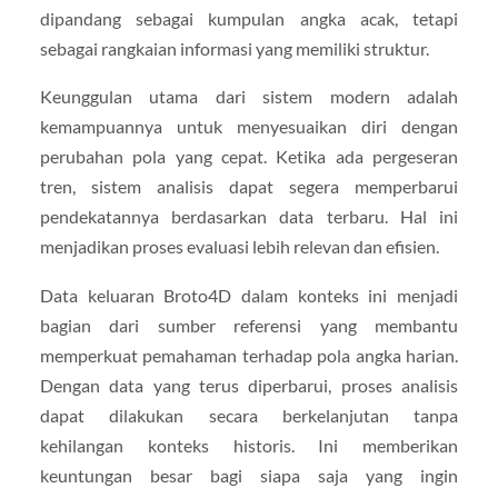
dipandang sebagai kumpulan angka acak, tetapi
sebagai rangkaian informasi yang memiliki struktur.
Keunggulan utama dari sistem modern adalah
kemampuannya untuk menyesuaikan diri dengan
perubahan pola yang cepat. Ketika ada pergeseran
tren, sistem analisis dapat segera memperbarui
pendekatannya berdasarkan data terbaru. Hal ini
menjadikan proses evaluasi lebih relevan dan efisien.
Data keluaran Broto4D dalam konteks ini menjadi
bagian dari sumber referensi yang membantu
memperkuat pemahaman terhadap pola angka harian.
Dengan data yang terus diperbarui, proses analisis
dapat dilakukan secara berkelanjutan tanpa
kehilangan konteks historis. Ini memberikan
keuntungan besar bagi siapa saja yang ingin