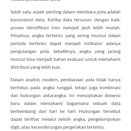
Salah satu aspek penting dalam membaca pola adalah
konsistensi data. Ketika data tersusun dengan baik,
proses identifikasi tren menjadi jauh lebih mudah.
Misalnya, angka tertentu yang sering muncul dalam
periode tertentu dapat menjadi indikator adanya
pengulangan pola. Sebaliknya, angka yang jarang
muncul bisa menjadi bahan evaluasi untuk memahami
distribusi yang lebih luas.
Dalam analisis modern, pembacaan pola tidak hanya
berfokus pada angka tunggal, tetapi juga kombinasi
dan hubungan antarangka. Ini menciptakan dimensi
baru dalam memahami bagaimana sebuah data
berkembang dari hari ke hari. Hubungan tersebut
dapat terlihat melalui selisih angka, pengelompokan
digit, atau kecenderungan pergerakan tertentu.