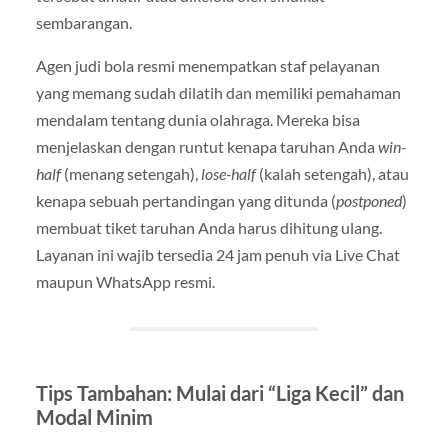
sembarangan.
Agen judi bola resmi menempatkan staf pelayanan
yang memang sudah dilatih dan memiliki pemahaman
mendalam tentang dunia olahraga. Mereka bisa
menjelaskan dengan runtut kenapa taruhan Anda
win-
half
(menang setengah),
lose-half
(kalah setengah), atau
kenapa sebuah pertandingan yang ditunda (
postponed
)
membuat tiket taruhan Anda harus dihitung ulang.
Layanan ini wajib tersedia 24 jam penuh via Live Chat
maupun WhatsApp resmi.
Tips Tambahan: Mulai dari “Liga Kecil” dan
Modal Minim