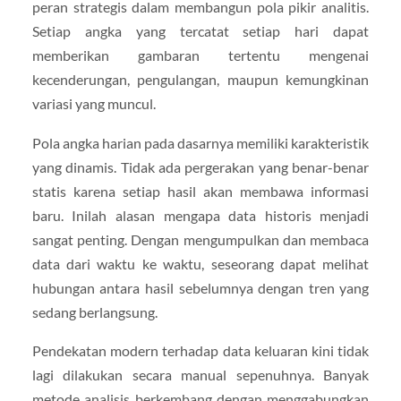
peran strategis dalam membangun pola pikir analitis.
Setiap angka yang tercatat setiap hari dapat
memberikan gambaran tertentu mengenai
kecenderungan, pengulangan, maupun kemungkinan
variasi yang muncul.
Pola angka harian pada dasarnya memiliki karakteristik
yang dinamis. Tidak ada pergerakan yang benar-benar
statis karena setiap hasil akan membawa informasi
baru. Inilah alasan mengapa data historis menjadi
sangat penting. Dengan mengumpulkan dan membaca
data dari waktu ke waktu, seseorang dapat melihat
hubungan antara hasil sebelumnya dengan tren yang
sedang berlangsung.
Pendekatan modern terhadap data keluaran kini tidak
lagi dilakukan secara manual sepenuhnya. Banyak
metode analisis berkembang dengan menggabungkan