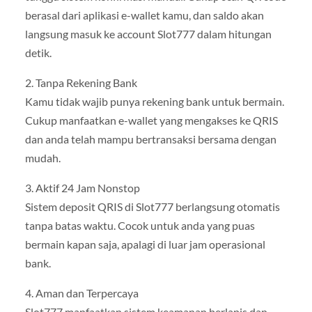
berasal dari aplikasi e-wallet kamu, dan saldo akan
langsung masuk ke account Slot777 dalam hitungan
detik.
2. Tanpa Rekening Bank
Kamu tidak wajib punya rekening bank untuk bermain.
Cukup manfaatkan e-wallet yang mengakses ke QRIS
dan anda telah mampu bertransaksi bersama dengan
mudah.
3. Aktif 24 Jam Nonstop
Sistem deposit QRIS di Slot777 berlangsung otomatis
tanpa batas waktu. Cocok untuk anda yang puas
bermain kapan saja, apalagi di luar jam operasional
bank.
4. Aman dan Terpercaya
Slot777 manfaatkan sistem keamanan berlapis dan