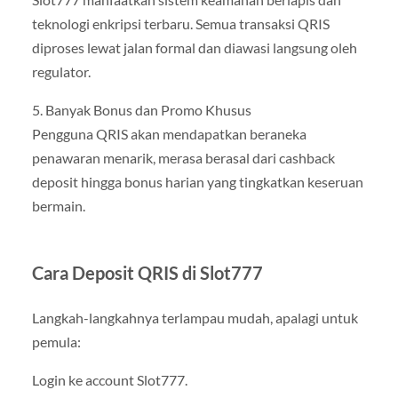
teknologi enkripsi terbaru. Semua transaksi QRIS
diproses lewat jalan formal dan diawasi langsung oleh
regulator.
5. Banyak Bonus dan Promo Khusus
Pengguna QRIS akan mendapatkan beraneka
penawaran menarik, merasa berasal dari cashback
deposit hingga bonus harian yang tingkatkan keseruan
bermain.
Cara Deposit QRIS di Slot777
Langkah-langkahnya terlampau mudah, apalagi untuk
pemula:
Login ke account Slot777.