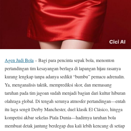
Agen Judi Bola
– Bagi para pencinta sepak bola, menonton
pertandingan tim kesayangan berlaga di lapangan hijau rasanya
kurang lengkap tanpa adanya sedikit “bumbu” pemacu adrenalin.
Ya, menganalisis taktik, memprediksi skor, dan memasang
taruhan pada tim jagoan sudah menjadi bagian dari kultur hiburan
olahraga global. Di tengah serunya atmosfer pertandingan—entah
itu laga sengit Derby Manchester, duel klasik El Clásico, hingga
kompetisi akbar sekelas Piala Dunia—hadirnya taruhan bola
membuat detak jantung berdegap dua kali lebih kencang di setiap