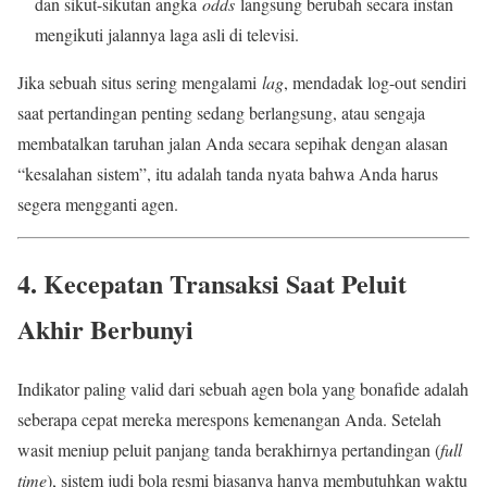
dan sikut-sikutan angka
odds
langsung berubah secara instan
mengikuti jalannya laga asli di televisi.
Jika sebuah situs sering mengalami
lag
, mendadak log-out sendiri
saat pertandingan penting sedang berlangsung, atau sengaja
membatalkan taruhan jalan Anda secara sepihak dengan alasan
“kesalahan sistem”, itu adalah tanda nyata bahwa Anda harus
segera mengganti agen.
4. Kecepatan Transaksi Saat Peluit
Akhir Berbunyi
Indikator paling valid dari sebuah agen bola yang bonafide adalah
seberapa cepat mereka merespons kemenangan Anda. Setelah
wasit meniup peluit panjang tanda berakhirnya pertandingan (
full
time
), sistem judi bola resmi biasanya hanya membutuhkan waktu