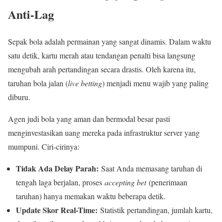
Anti-Lag
Sepak bola adalah permainan yang sangat dinamis. Dalam waktu
satu detik, kartu merah atau tendangan penalti bisa langsung
mengubah arah pertandingan secara drastis. Oleh karena itu,
taruhan bola jalan (
live betting
) menjadi menu wajib yang paling
diburu.
Agen judi bola yang aman dan bermodal besar pasti
menginvestasikan uang mereka pada infrastruktur server yang
mumpuni. Ciri-cirinya:
Tidak Ada Delay Parah:
Saat Anda memasang taruhan di
tengah laga berjalan, proses
accepting bet
(penerimaan
taruhan) hanya memakan waktu beberapa detik.
Update Skor Real-Time:
Statistik pertandingan, jumlah kartu,