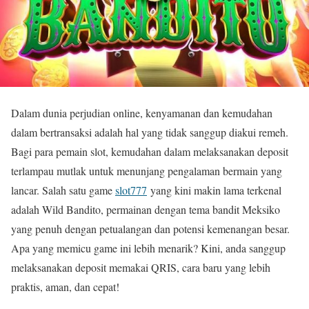
Dalam dunia perjudian online, kenyamanan dan kemudahan
dalam bertransaksi adalah hal yang tidak sanggup diakui remeh.
Bagi para pemain slot, kemudahan dalam melaksanakan deposit
terlampau mutlak untuk menunjang pengalaman bermain yang
lancar. Salah satu game
slot777
yang kini makin lama terkenal
adalah Wild Bandito, permainan dengan tema bandit Meksiko
yang penuh dengan petualangan dan potensi kemenangan besar.
Apa yang memicu game ini lebih menarik? Kini, anda sanggup
melaksanakan deposit memakai QRIS, cara baru yang lebih
praktis, aman, dan cepat!