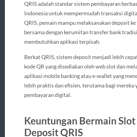
QRIS adalah standar sistem pembayaran berbasi
Indonesia untuk mempermudah transaksi digita
QRIS, pemain mampu melaksanakan deposit ke w
bersama dengan kerumitan transfer bank tradis
membutuhkan aplikasi terpisah.
Berkat QRIS, sistem deposit menjadi lebih ce
kode QR yang disediakan oleh web slot dan me
aplikasi mobile banking atau e-wallet yang me
lebih praktis dan efisien, terutama bagi mereka
pembayaran digital.
Keuntungan Bermain Slot
Deposit QRIS