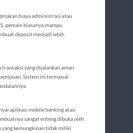
nakan biaya administrasi atau
IS, pemain biasanya mampu
mbuat deposit menjadi lebih
a transaksi yang dijalankan aman
penipuan. Sistem ini termasuk
andalannya.
yai aplikasi mobile banking atau
membuatnya sangat enteng dibuka oleh
 yang kemungkinan tidak miliki