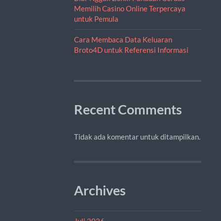
Memilih Casino Online Terpercaya
untuk Pemula
Cara Membaca Data Keluaran
Broto4D untuk Referensi Informasi
Recent Comments
Tidak ada komentar untuk ditampilkan.
Archives
Juli 2026