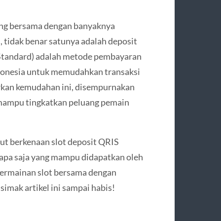
ng bersama dengan banyaknya
idak benar satunya adalah deposit
Standard) adalah metode pembayaran
donesia untuk memudahkan transaksi
warkan kemudahan ini, disempurnakan
mampu tingkatkan peluang pemain
njut berkenaan slot deposit QRIS
apa saja yang mampu didapatkan oleh
ermainan slot bersama dengan
imak artikel ini sampai habis!