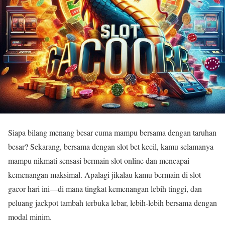
Siapa bilang menang besar cuma mampu bersama dengan taruhan
besar? Sekarang, bersama dengan slot bet kecil, kamu selamanya
mampu nikmati sensasi bermain slot online dan mencapai
kemenangan maksimal. Apalagi jikalau kamu bermain di slot
gacor hari ini—di mana tingkat kemenangan lebih tinggi, dan
peluang jackpot tambah terbuka lebar, lebih-lebih bersama dengan
modal minim.