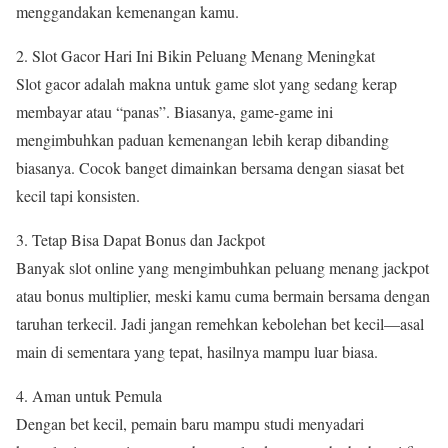
menggandakan kemenangan kamu.
2. Slot Gacor Hari Ini Bikin Peluang Menang Meningkat
Slot gacor adalah makna untuk game slot yang sedang kerap
membayar atau “panas”. Biasanya, game-game ini
mengimbuhkan paduan kemenangan lebih kerap dibanding
biasanya. Cocok banget dimainkan bersama dengan siasat bet
kecil tapi konsisten.
3. Tetap Bisa Dapat Bonus dan Jackpot
Banyak slot online yang mengimbuhkan peluang menang jackpot
atau bonus multiplier, meski kamu cuma bermain bersama dengan
taruhan terkecil. Jadi jangan remehkan kebolehan bet kecil—asal
main di sementara yang tepat, hasilnya mampu luar biasa.
4. Aman untuk Pemula
Dengan bet kecil, pemain baru mampu studi menyadari