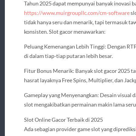
Tahun 2025 dapat mempunyai banyak inovasi ba
https://www.muirgroupllc.com/cm-software
sl
tidak hanya seru dan menarik, tapi termasuk t
konsisten. Slot gacor menawarkan:
Peluang Kemenangan Lebih Tinggi: Dengan RTP 
di dalam tiap-tiap putaran lebih besar.
Fitur Bonus Menarik: Banyak slot gacor 2025 
hasrat layaknya Free Spins, Multiplier, dan Jack
Gameplay yang Menyenangkan: Desain visual da
slot mengakibatkan permainan makin lama seru
Slot Online Gacor Terbaik di 2025
Ada sebagian provider game slot yang diprediks