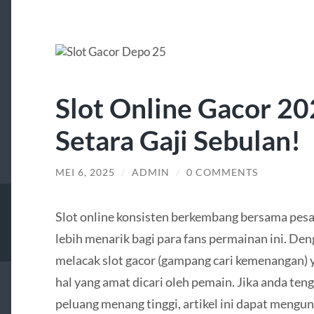
Slot Online Gacor 20
Setara Gaji Sebulan!
MEI 6, 2025
/
ADMIN
/
0 COMMENTS
Slot online konsisten berkembang bersama pesat
lebih menarik bagi para fans permainan ini. De
melacak slot gacor (gampang cari kemenangan) 
hal yang amat dicari oleh pemain. Jika anda te
peluang menang tinggi, artikel ini dapat mengun