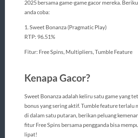
2025 bersama game-game gacor mereka. Berikut 
anda coba:
1. Sweet Bonanza (Pragmatic Play)
RTP: 96.51%
Fitur: Free Spins, Multipliers, Tumble Feature
Kenapa Gacor?
Sweet Bonanza adalah keliru satu game yang tet
bonus yang sering aktif. Tumble feature terlal
di dalam satu putaran, berikan peluang kemenan
fitur Free Spins bersama pengganda bisa mempu
lipat!