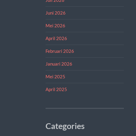
Juni 2026
Mei 2026
April 2026
Februari 2026
Januari 2026
Mei 2025
April 2025
Categories