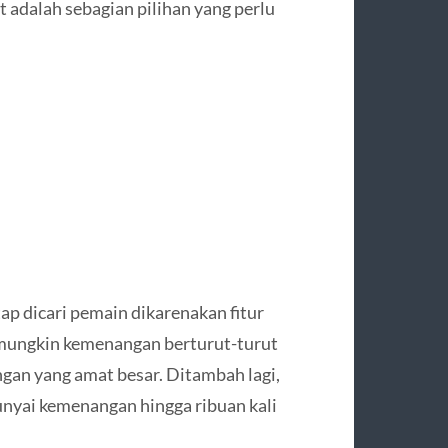
adalah sebagian pilihan yang perlu
ap dicari pemain dikarenakan fitur
u mungkin kemenangan berturut-turut
gan yang amat besar. Ditambah lagi,
nyai kemenangan hingga ribuan kali