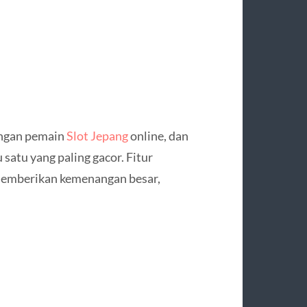
langan pemain
Slot Jepang
online, dan
 satu yang paling gacor. Fitur
memberikan kemenangan besar,