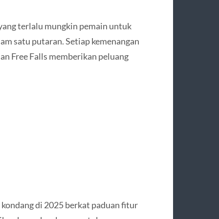
 yang terlalu mungkin pemain untuk
am satu putaran. Setiap kemenangan
dan Free Falls memberikan peluang
 kondang di 2025 berkat paduan fitur