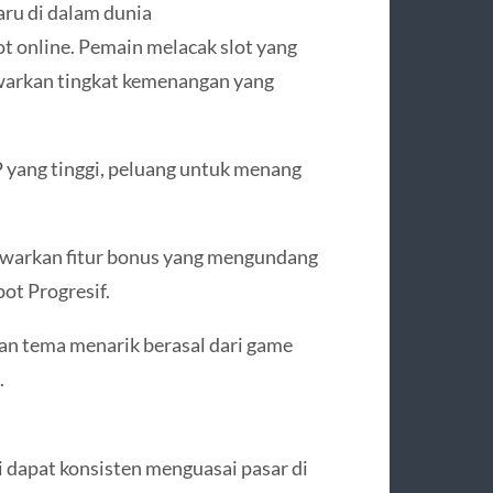
ru di dalam dunia
ot online. Pemain melacak slot yang
awarkan tingkat kemenangan yang
yang tinggi, peluang untuk menang
tawarkan fitur bonus yang mengundang
pot Progresif.
n tema menarik berasal dari game
.
i dapat konsisten menguasai pasar di