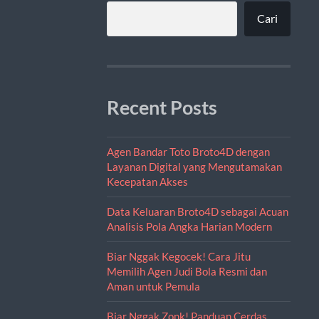
Cari
Recent Posts
Agen Bandar Toto Broto4D dengan
Layanan Digital yang Mengutamakan
Kecepatan Akses
Data Keluaran Broto4D sebagai Acuan
Analisis Pola Angka Harian Modern
Biar Nggak Kegocek! Cara Jitu
Memilih Agen Judi Bola Resmi dan
Aman untuk Pemula
Biar Nggak Zonk! Panduan Cerdas