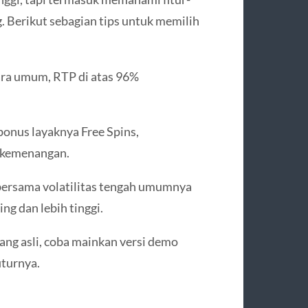
. Berikut sebagian tips untuk memilih
cara umum, RTP di atas 96%
 bonus layaknya Free Spins,
r kemenangan.
 bersama volatilitas tengah umumnya
g dan lebih tinggi.
g asli, coba mainkan versi demo
iturnya.