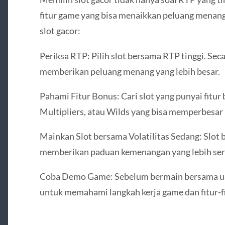
fitur game yang bisa menaikkan peluang menang
slot gacor:
Periksa RTP: Pilih slot bersama RTP tinggi. Se
memberikan peluang menang yang lebih besar.
Pahami Fitur Bonus: Cari slot yang punyai fitur
Multipliers, atau Wilds yang bisa memperbesa
Mainkan Slot bersama Volatilitas Sedang: Slot
memberikan paduan kemenangan yang lebih serin
Coba Demo Game: Sebelum bermain bersama uan
untuk memahami langkah kerja game dan fitur-f