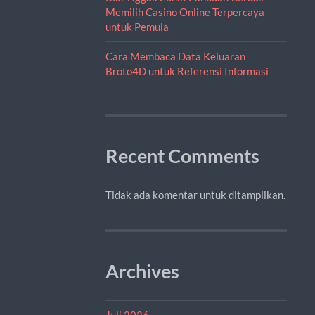
Memilih Casino Online Terpercaya
untuk Pemula
Cara Membaca Data Keluaran
Broto4D untuk Referensi Informasi
Recent Comments
Tidak ada komentar untuk ditampilkan.
Archives
Juli 2026