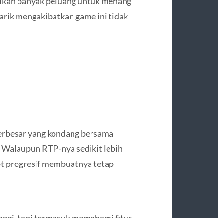
rikan banyak peluang untuk menang
arik mengakibatkan game ini tidak
 terbesar yang kondang bersama
. Walaupun RTP-nya sedikit lebih
pot progresif membuatnya tetap
inggi, tapi termasuk memahami fitur-