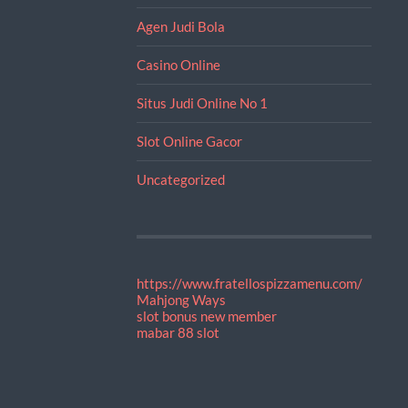
Agen Judi Bola
Casino Online
Situs Judi Online No 1
Slot Online Gacor
Uncategorized
https://www.fratellospizzamenu.com/
Mahjong Ways
slot bonus new member
mabar 88 slot